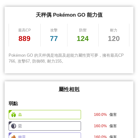
天秤偶 Pokémon GO 能力值
最高CP
攻擊
防禦
耐力
889
77
124
120
Pokémon GO 的天秤偶是地面及超能力屬性寶可夢，擁有最高CP
766, 攻擊67, 防御88, 耐力155。
屬性相剋
弱點
蟲
160.0%
傷害
惡
160.0%
傷害
幽靈
160.0%
傷害