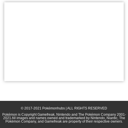
© 2017-2021 Pokémonhubs | ALL RIGHTS RESERVED
Pokémon is Copyright Gamefreak, Nintendo and The Pokémon Company 2001-
2021 All images and names owned and trademarked by Nintendo, Niantic, The
Pokémon Company, and Gamefreak are property of their respective owners.