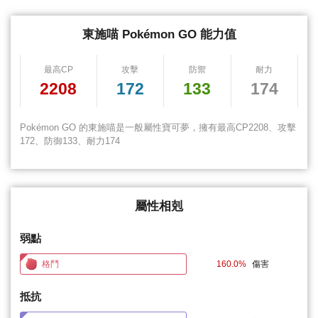
東施喵 Pokémon GO 能力值
最高CP
攻擊
防禦
耐力
2208
172
133
174
Pokémon GO 的東施喵是一般屬性寶可夢，擁有最高CP2208、攻擊
172、防御133、耐力174
屬性相剋
弱點
格鬥
160.0%
傷害
抵抗